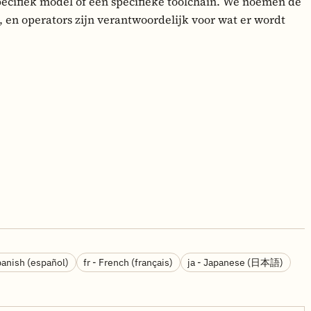
ecifiek model of een specifieke toolchain. We noemen de
’, en operators zijn verantwoordelijk voor wat er wordt
panish (español)
fr - French (français)
ja - Japanese (日本語)