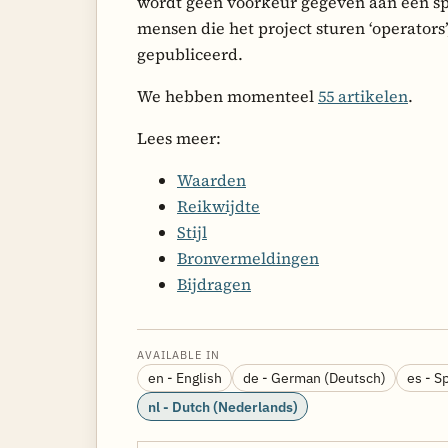
wordt geen voorkeur gegeven aan een sp
mensen die het project sturen ‘operators
gepubliceerd.
We hebben momenteel
55 artikelen
.
Lees meer:
Waarden
Reikwijdte
Stijl
Bronvermeldingen
Bijdragen
AVAILABLE IN
en - English
de - German (Deutsch)
es - S
nl - Dutch (Nederlands)