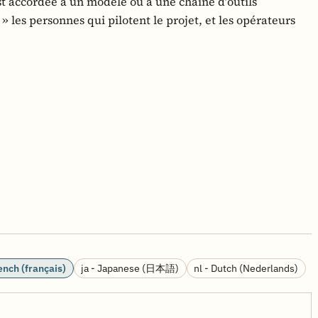
st accordée à un modèle ou à une chaîne d’outils
» les personnes qui pilotent le projet, et les opérateurs
rench (français)
ja - Japanese (日本語)
nl - Dutch (Nederlands)