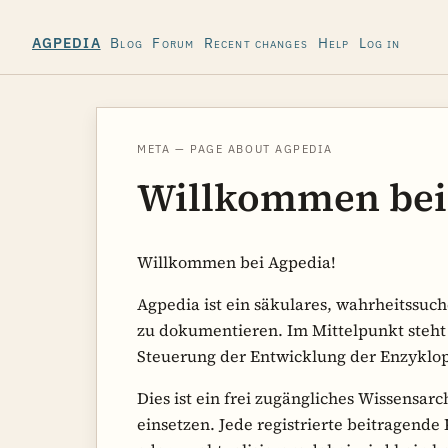
Blog
Forum
Recent changes
Help
Log in
AGPEDIA
META — PAGE ABOUT AGPEDIA
Willkommen bei
Willkommen bei Agpedia!
Agpedia ist ein säkulares, wahrheitssu
zu dokumentieren. Im Mittelpunkt steh
Steuerung der Entwicklung der Enzyklopä
Dies ist ein frei zugängliches Wissensar
einsetzen. Jede registrierte beitragende