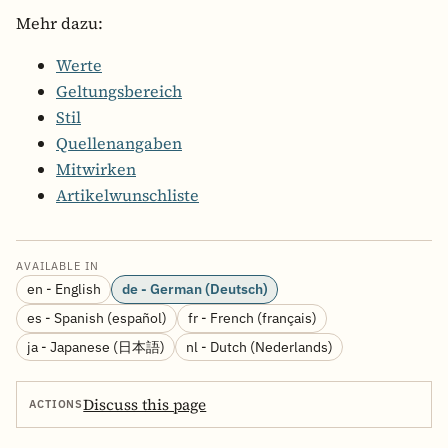
Mehr dazu:
Werte
Geltungsbereich
Stil
Quellenangaben
Mitwirken
Artikelwunschliste
AVAILABLE IN
en - English
de - German (Deutsch)
es - Spanish (español)
fr - French (français)
ja - Japanese (日本語)
nl - Dutch (Nederlands)
Discuss this page
ACTIONS